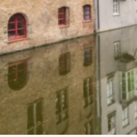
X
¡Reserve en nuestra web y obtenga
beneficios adicionales !
Nuestro
Otros
Sitio
Sitios
Café y té gratis en su
Sí
Sí
habitación
Caja de chocolates
Sí
No
belgas gratis
Registro temprano
Sí
No