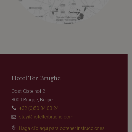
Hotel Ter Brughe
Oost-Gistelhof 2
8000 Brugge, België
+32 (0)50 34 03 24
stay@hotelterbrughe.com
Haga clic aquí para obtener instrucciones