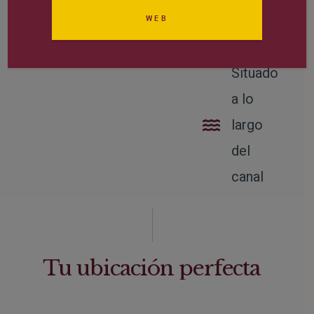
los
(Atelier
WEB
cuartos
Rebul)
de baño
Situado
a lo
largo
del
canal
Tu ubicación perfecta