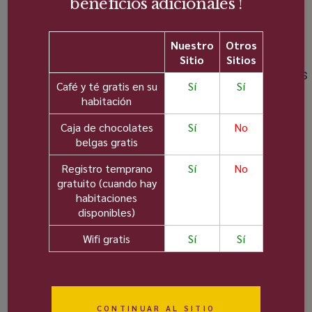
beneficios adicionales !
habitación
(requiere
Café y té en
Nuestro
Otros
reserva y
Aire
las
Sitio
Sitios
pago aparte)
acondicionado
habitaciones
Café y té gratis en su
Sí
Sí
habitación
Canales
Minibar
En el
Caja de chocolates
Sí
No
belgas gratis
por
centro
WiFi
Registro temprano
Sí
No
satélite
gratuito (cuando hay
gratuito
Artículos
habitaciones
Secador
de aseo
disponibles)
de pelo
de
Wifi gratis
Sí
Sí
en
primera
todos
calidad
CONTINUAR AL SITIO