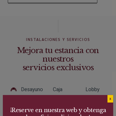
INSTALACIONES Y SERVICIOS
Mejora tu estancia con
nuestros
servicios exclusivos
Desayuno
Caja
Lobby
fuerte en
bar y
X
Aparcamiento
cada
jardín
¡Reserve en nuestra web y obtenga
en el hotel