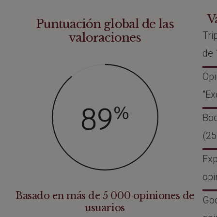
V
Puntuación global de las
Tri
valoraciones
de 
Opi
"Ex
89
%
Boo
(25
Exp
opi
Basado en más de 5 000 opiniones de
Goo
usuarios