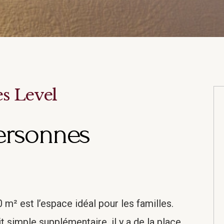
es Level
personnes
 m² est l’espace idéal pour les familles.
it simple supplémentaire, il y a de la place