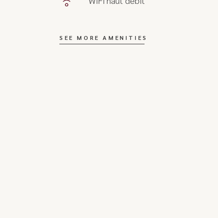
WiFi haut débit
SEE MORE AMENITIES
Découvrez nos autres