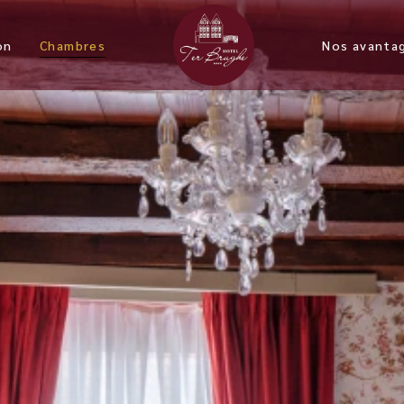
on
Chambres
Nos avanta
Budget Room
Chambre Standard Avec Vue
Sur Reitjes
Chambre Supérieure
Chambre De Luxe Avec Vue
Sur Reitjes
Chambre Deluxe Niveau
Reitjes
Chambre Triple Reitjes Level