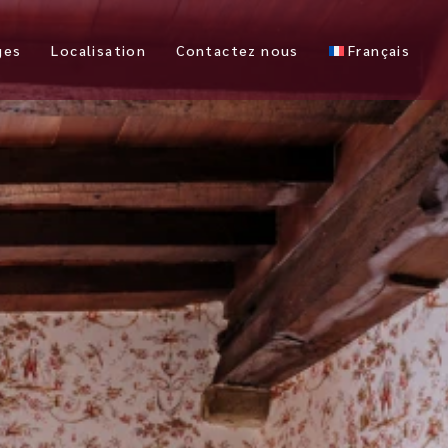
ges
Localisation
Contactez nous
Français
English
Nederlands
Deutsch
Español